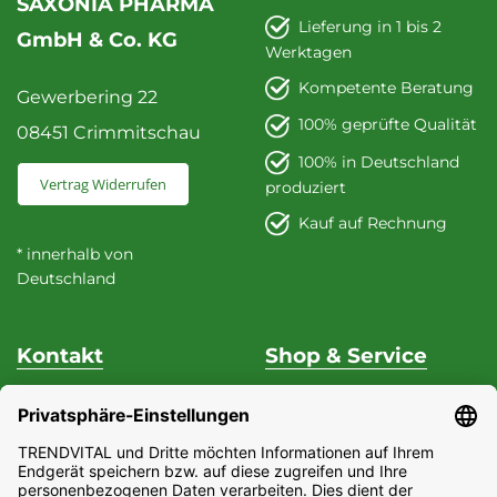
SAXONIA PHARMA
Lieferung in 1 bis 2
GmbH & Co. KG
Werktagen
Kompetente Beratung
Gewerbering 22
100% geprüfte Qualität
08451 Crimmitschau
100% in Deutschland
Vertrag Widerrufen
produziert
Kauf auf Rechnung
* innerhalb von
Deutschland
Kontakt
Shop & Service
Unterstützung & Beratung
Versand & Zahlung
Fon
+49 (0) 37 62 / 95 71 25
Datenschutz
Fax
+49 (0) 37 62 / 95 71 29
Widerrufsrecht