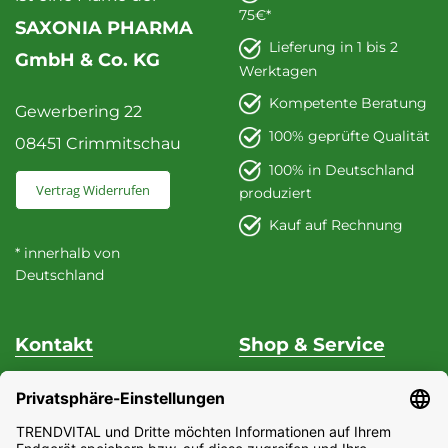
75€*
SAXONIA PHARMA
Lieferung in 1 bis 2
GmbH & Co. KG
Werktagen
Kompetente Beratung
Gewerbering 22
100% geprüfte Qualität
08451 Crimmitschau
100% in Deutschland
Vertrag Widerrufen
produziert
Kauf auf Rechnung
* innerhalb von
Deutschland
Kontakt
Shop & Service
Unterstützung & Beratung
Versand & Zahlung
Fon
+49 (0) 37 62 / 95 71 25
Datenschutz