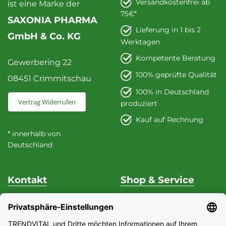
Versandkostenfrei ab
ist eine Marke der
75€*
SAXONIA PHARMA
Lieferung in 1 bis 2
GmbH & Co. KG
Werktagen
Kompetente Beratung
Gewerbering 22
100% geprüfte Qualität
08451 Crimmitschau
100% in Deutschland
Vertrag Widerrufen
produziert
Kauf auf Rechnung
* innerhalb von
Deutschland
Kontakt
Shop & Service
Unterstützung & Beratung
Versand & Zahlung
Fon
+49 (0) 37 62 / 95 71 25
Datenschutz