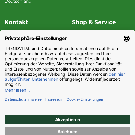
Deutschland
Kontakt
Shop & Service
Unterstützung & Beratung
Versand & Zahlung
Fon
+49 (0) 37 62 / 95 71 25
Datenschutz
Fax
+49 (0) 37 62 / 95 71 29
Widerrufsrecht
Mo - Do
9:00 Uhr - 15:00
Impressum
Uhr
Partnerprogramm
Fr
9:00 Uhr - 13:00 Uhr
AGB
E-Mail:
Barrierefreiheitserklärung
service@trendvital.de
Kontaktformular