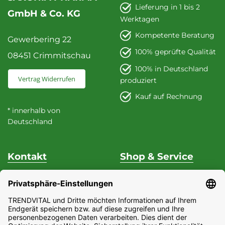
Lieferung in 1 bis 2
GmbH & Co. KG
Werktagen
Kompetente Beratung
Gewerbering 22
100% geprüfte Qualität
08451 Crimmitschau
100% in Deutschland
Vertrag Widerrufen
produziert
Kauf auf Rechnung
* innerhalb von
Deutschland
Kontakt
Shop & Service
Unterstützung & Beratung
Versand & Zahlung
Fon
+49 (0) 37 62 / 95 71 25
Datenschutz
Fax
+49 (0) 37 62 / 95 71 29
Widerrufsrecht