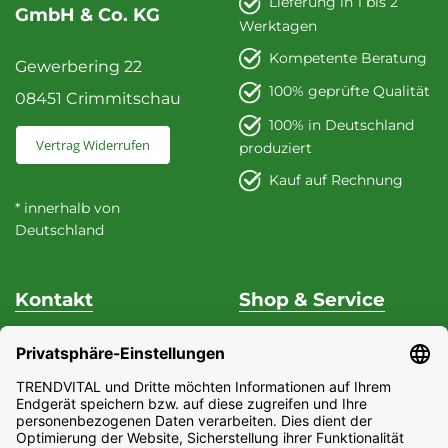
Lieferung in 1 bis 2
GmbH & Co. KG
Werktagen
Kompetente Beratung
Gewerbering 22
100% geprüfte Qualität
08451 Crimmitschau
100% in Deutschland
Vertrag Widerrufen
produziert
Kauf auf Rechnung
* innerhalb von
Deutschland
Kontakt
Shop & Service
Unterstützung & Beratung
Versand & Zahlung
Fon
+49 (0) 37 62 / 95 71 25
Datenschutz
Fax
+49 (0) 37 62 / 95 71 29
Widerrufsrecht
Mo - Do
9:00 Uhr - 15:00
Impressum