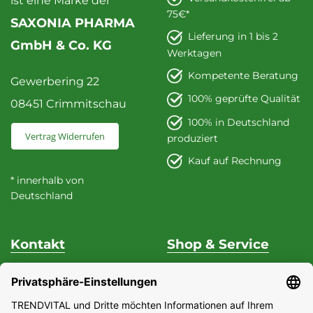
ist eine Marke der
75€*
SAXONIA PHARMA
Lieferung in 1 bis 2
GmbH & Co. KG
Werktagen
Kompetente Beratung
Gewerbering 22
100% geprüfte Qualität
08451 Crimmitschau
100% in Deutschland
Vertrag Widerrufen
produziert
Kauf auf Rechnung
* innerhalb von
Deutschland
Kontakt
Shop & Service
Unterstützung & Beratung
Versand & Zahlung
Fon
+49 (0) 37 62 / 95 71 25
Datenschutz