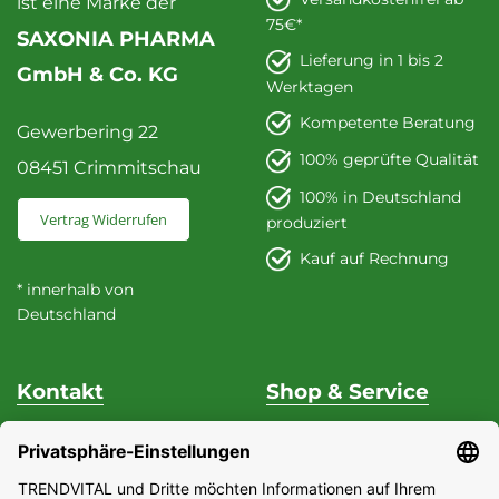
ist eine Marke der
75€*
SAXONIA PHARMA
Lieferung in 1 bis 2
GmbH & Co. KG
Werktagen
Kompetente Beratung
Gewerbering 22
100% geprüfte Qualität
08451 Crimmitschau
100% in Deutschland
Vertrag Widerrufen
produziert
Kauf auf Rechnung
* innerhalb von
Deutschland
Kontakt
Shop & Service
Unterstützung & Beratung
Versand & Zahlung
Fon
+49 (0) 37 62 / 95 71 25
Datenschutz