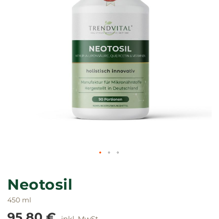
Zum
Anfang
Neotosil
der
Bildgalerie
450 ml
springen
95,80 €