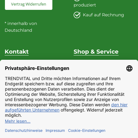
Vertrag Widerrufen
produziert
Kauf auf Rechnung
* innerhalb von
Deutschland
Kontakt
Shop & Service
Unterstützung & Beratung
Versand & Zahlung
Fon
+49 (0) 37 62 / 95 71 25
Datenschutz
Fax
+49 (0) 37 62 / 95 71 29
Widerrufsrecht
Mo - Do
9:00 Uhr - 15:00
Impressum
Uhr
Partnerprogramm
Fr
9:00 Uhr - 13:00 Uhr
AGB
E-Mail:
Barrierefreiheitserklärung
service@trendvital.de