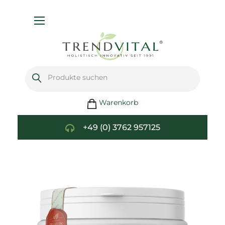
Navigation
umschalten
Warenkorb
+49 (0) 3762 957125
Zum
Ende
der
Bildgalerie
springen