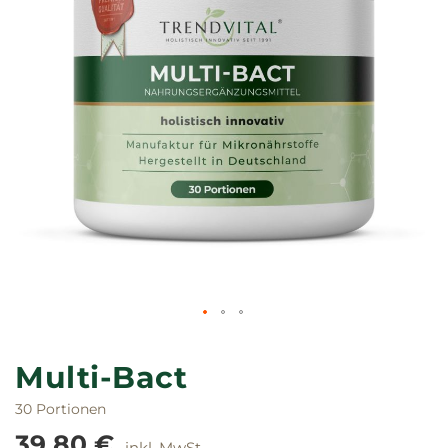
Zum
Anfang
Multi-Bact
der
Bildgalerie
30 Portionen
springen
39,80 €