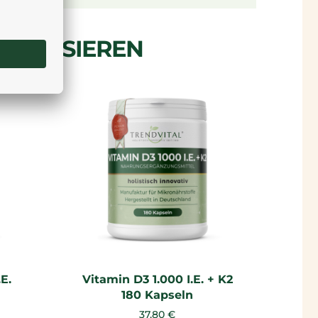
TERESSIEREN
E.
Vitamin D3 1.000 I.E. + K2
Vita
180 Kapseln
37,80 €