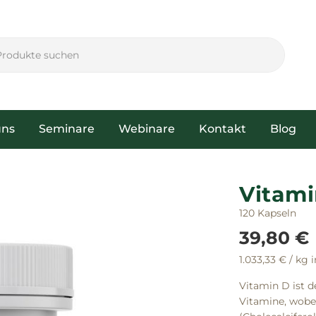
uns
Seminare
Webinare
Kontakt
Blog
Vitami
120 Kapseln
39,80 €
1.033,33 €
/ kg
i
Vitamin D ist d
Vitamine, wobe