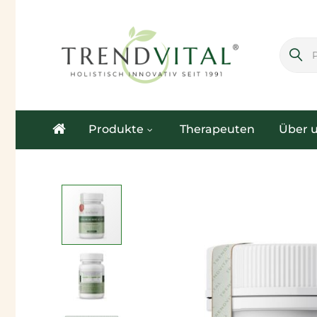
.
Produkte
Therapeuten
Über 
Zum
Ende
der
Bildgalerie
springen