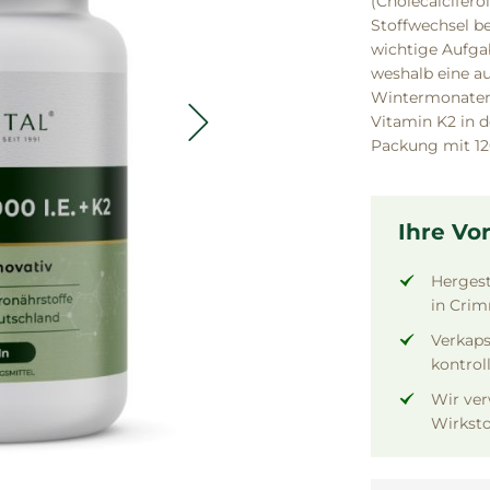
(Cholecalcifero
Stoffwechsel be
wichtige Aufga
weshalb eine a
Wintermonaten 
Vitamin K2 in 
Packung mit 12
Ihre Vor
Hergest
in Crim
Verkaps
kontrol
Wir ver
Wirksto