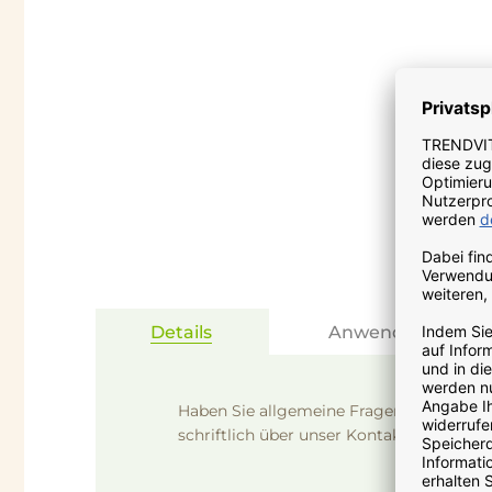
Zum
Anfang
der
Bildgalerie
springen
Details
Anwendung
Haben Sie allgemeine Fragen zu unseren
schriftlich über unser
Kontaktformular
od