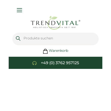
Navigation
umschalten
Warenkorb
+49 (0) 3762 957125
Zum
Ende
der
Bildgalerie
springen