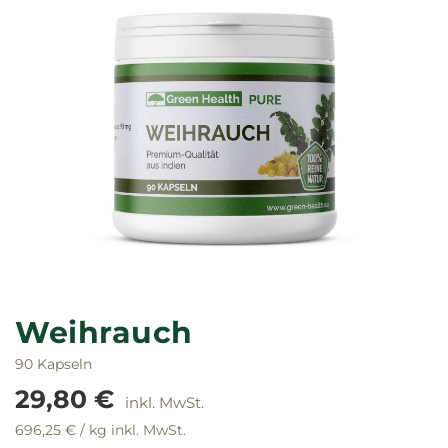
Zum
Anfang
Weihrauch
der
Bildgalerie
90 Kapseln
springen
29,80 €
696,25 €
/ kg
inkl. MwSt.