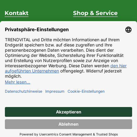
Kontakt
Shop & Service
Unterstützung & Beratung
Versand & Zahlung
Fon
+49 (0) 37 62 / 95 71 25
Datenschutz
Fax
+49 (0) 37 62 / 95 71 29
Widerrufsrecht
Mo - Do
9:00 Uhr - 15:00
Impressum
Uhr
Partnerprogramm
Fr
9:00 Uhr - 13:00 Uhr
AGB
E-Mail:
Barrierefreiheitserklärung
service@trendvital.de
Kontaktformular
Copyright © 2022 Trendvital.de, Inc. All rights reserved.