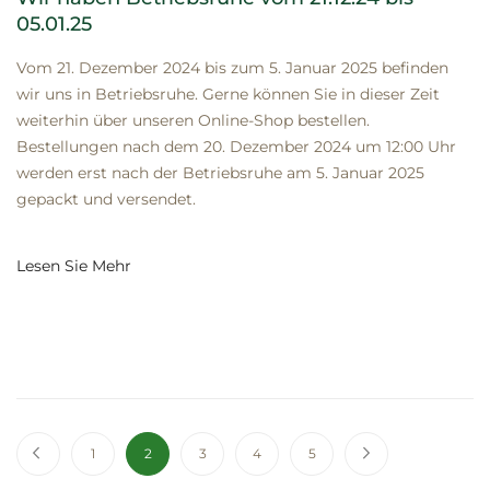
05.01.25
Vom 21. Dezember 2024 bis zum 5. Januar 2025 befinden
wir uns in Betriebsruhe. Gerne können Sie in dieser Zeit
weiterhin über unseren Online-Shop bestellen.
Bestellungen nach dem 20. Dezember 2024 um 12:00 Uhr
werden erst nach der Betriebsruhe am 5. Januar 2025
gepackt und versendet.
Lesen Sie Mehr
Seite
Seite
Zurück
Seite
Sie lesen gerade die Seite
Seite
Seite
Seite
Seite
Weiter
1
2
3
4
5