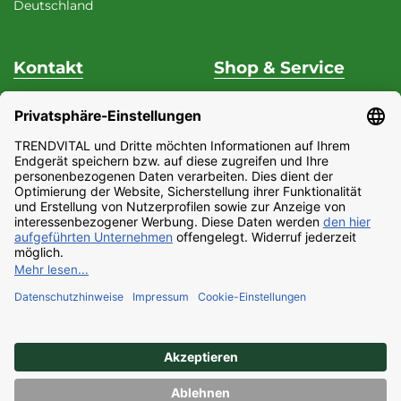
Deutschland
Kontakt
Shop & Service
Unterstützung & Beratung
Versand & Zahlung
Fon
+49 (0) 37 62 / 95 71 25
Datenschutz
Fax
+49 (0) 37 62 / 95 71 29
Widerrufsrecht
Mo - Do
9:00 Uhr - 15:00
Impressum
Uhr
Partnerprogramm
Fr
9:00 Uhr - 13:00 Uhr
AGB
E-Mail:
Barrierefreiheitserklärung
service@trendvital.de
Kontaktformular