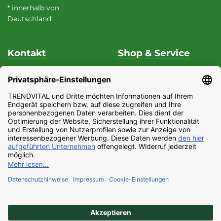
* innerhalb von
Deutschland
Kontakt
Shop & Service
Unterstützung & Beratung
Versand & Zahlung
Fon
+49 (0) 37 62 / 95 71 25
Datenschutz
Fax
+49 (0) 37 62 / 95 71 29
Widerrufsrecht
Mo - Do
9:00 Uhr - 15:00
Impressum
Uhr
Partnerprogramm
Fr
9:00 Uhr - 13:00 Uhr
AGB
E-Mail:
Barrierefreiheitserklärung
service@trendvital.de
Kontaktformular