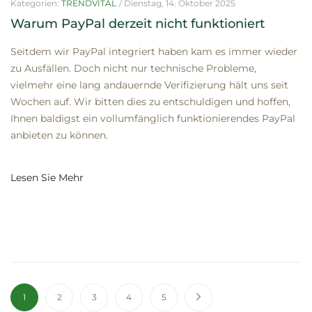
Kategorien:
TRENDVITAL
/
Dienstag, 14. Oktober 2025
Warum PayPal derzeit nicht funktioniert
Seitdem wir PayPal integriert haben kam es immer wieder
zu Ausfällen. Doch nicht nur technische Probleme,
vielmehr eine lang andauernde Verifizierung hält uns seit
Wochen auf. Wir bitten dies zu entschuldigen und hoffen,
Ihnen baldigst ein vollumfänglich funktionierendes PayPal
anbieten zu können.
Lesen Sie Mehr
Seite
Sie lesen gerade die Seite
Seite
Seite
Seite
Seite
Seite
Weiter
1
2
3
4
5