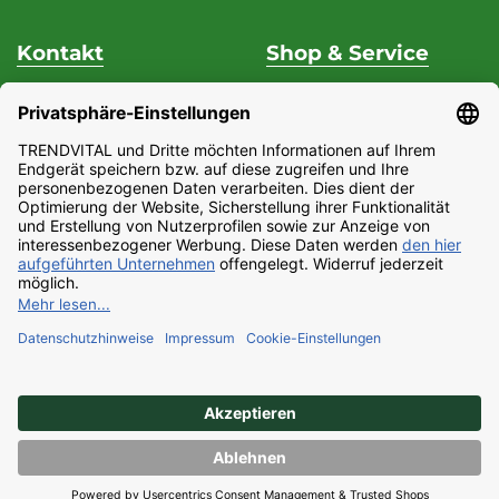
Kontakt
Shop & Service
Unterstützung & Beratung
Versand & Zahlung
Fon
+49 (0) 37 62 / 95 71 25
Datenschutz
Fax
+49 (0) 37 62 / 95 71 29
Widerrufsrecht
Mo - Do
9:00 Uhr - 15:00
Impressum
Uhr
Partnerprogramm
Fr
9:00 Uhr - 13:00 Uhr
AGB
E-Mail:
Barrierefreiheitserklärung
service@trendvital.de
Kontaktformular
Copyright © 2022 Trendvital.de, Inc. All rights reserved.