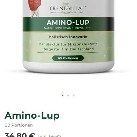
Zum
Anfang
Amino-Lup
der
Bildgalerie
60 Portionen
springen
34,80 €