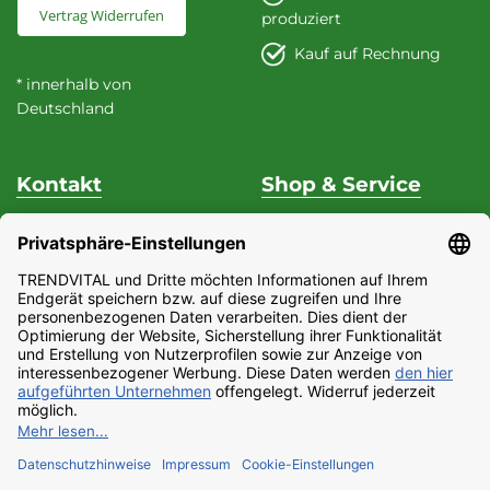
Vertrag Widerrufen
produziert
Kauf auf Rechnung
* innerhalb von
Deutschland
Kontakt
Shop & Service
Unterstützung & Beratung
Versand & Zahlung
Fon
+49 (0) 37 62 / 95 71 25
Datenschutz
Fax
+49 (0) 37 62 / 95 71 29
Widerrufsrecht
Mo - Do
9:00 Uhr - 15:00
Impressum
Uhr
Partnerprogramm
Fr
9:00 Uhr - 13:00 Uhr
AGB
E-Mail:
Barrierefreiheitserklärung
service@trendvital.de