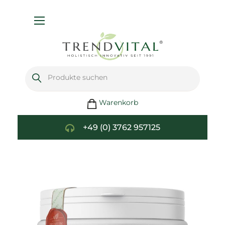
Navigation
umschalten
Warenkorb
+49 (0) 3762 957125
Zum
Ende
der
Bildgalerie
springen