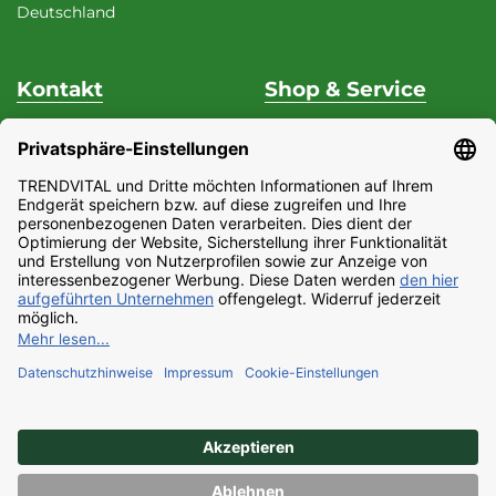
Deutschland
Kontakt
Shop & Service
Unterstützung & Beratung
Versand & Zahlung
Fon
+49 (0) 37 62 / 95 71 25
Datenschutz
Fax
+49 (0) 37 62 / 95 71 29
Widerrufsrecht
Mo - Do
9:00 Uhr - 15:00
Impressum
Uhr
Partnerprogramm
Fr
9:00 Uhr - 13:00 Uhr
AGB
E-Mail:
Barrierefreiheitserklärung
service@trendvital.de
Kontaktformular