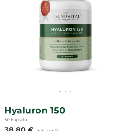
Zum
Anfang
Hyaluron 150
der
Bildgalerie
60 Kapseln
springen
38,80 €