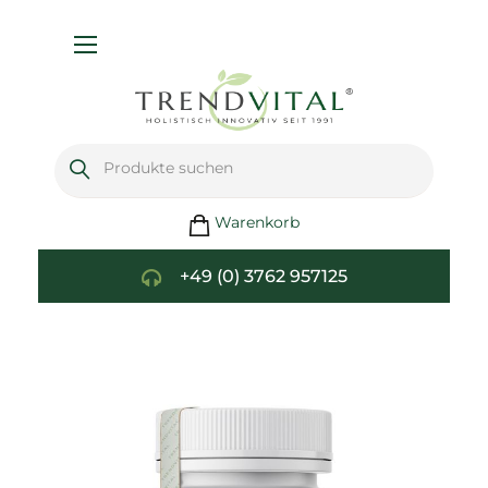
Navigation
umschalten
Warenkorb
+49 (0) 3762 957125
Zum
Ende
der
Bildgalerie
springen