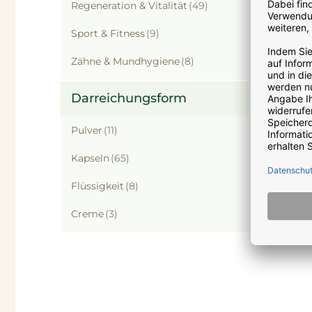
Artikel
Regeneration & Vitalität
49
Artikel
Sport & Fitness
9
Artikel
Zähne & Mundhygiene
8
Darreichungsform
Artikel
Pulver
11
Artikel
Kapseln
65
Artikel
Flüssigkeit
8
Artikel
Creme
3