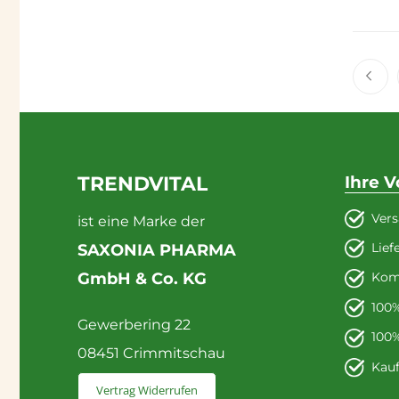
Seite
Sei
Zu
TRENDVITAL
Ihre V
Vers
ist eine Marke der
Lief
SAXONIA PHARMA
GmbH & Co. KG
Kom
100%
Gewerbering 22
100%
08451 Crimmitschau
Kau
Vertrag Widerrufen