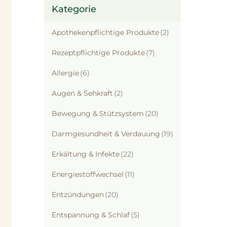
Kategorie
Artikel
Apothekenpflichtige Produkte
2
Artikel
Rezeptpflichtige Produkte
7
Artikel
Allergie
6
Artikel
Augen & Sehkraft
2
Artikel
Bewegung & Stützsystem
20
Artikel
Darmgesundheit & Verdauung
19
Artikel
Erkältung & Infekte
22
Artikel
Energiestoffwechsel
11
Artikel
Entzündungen
20
Artikel
Entspannung & Schlaf
5