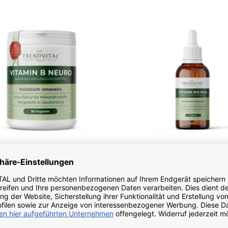
Vitamin B Neuro
Vitamin B12 fort
90 Kapseln
Tropfen 50 ml
29,80 €
32,80 €