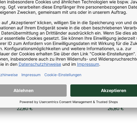
Vitamin B12 TriFluid
Vitamin B6 P5P
Tropfen 30 ml
90 Kapseln
22,80 €
26,80 €