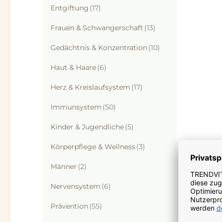
Artikel
Entgiftung
17
Artikel
Frauen & Schwangerschaft
13
Artikel
Gedächtnis & Konzentration
10
Artikel
Haut & Haare
6
Artikel
Herz & Kreislaufsystem
17
Artikel
Immunsystem
50
Artikel
Kinder & Jugendliche
5
Artikel
Körperpflege & Wellness
3
Artikel
Männer
2
Artikel
Nervensystem
6
Artikel
Prävention
55