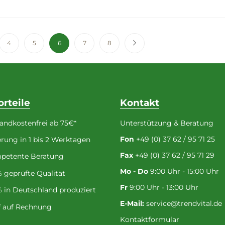
te
rück
Seite
Seite
Sie lesen gerade die Seite
Seite
Seite
Seite
Weiter
4
5
6
7
8
orteile
Kontakt
andkostenfrei ab 75€*
Unterstützung & Beratung
Fon
+49 (0) 37 62 / 95 71 25
erung in 1 bis 2 Werktagen
Fax
+49 (0) 37 62 / 95 71 29
petente Beratung
Mo - Do
9:00 Uhr - 15:00 Uhr
 geprüfte Qualität
Fr
9:00 Uhr - 13:00 Uhr
 in Deutschland produziert
E-Mail:
service@trendvital.de
f auf Rechnung
Kontaktformular