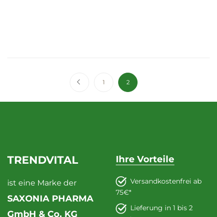
Seite
Seite
Zurück
Seite
Sie lesen gerade die Seite
1
2
TRENDVITAL
Ihre Vorteile
Versandkostenfrei ab
ist eine Marke der
75€*
SAXONIA PHARMA
Lieferung in 1 bis 2
GmbH & Co. KG