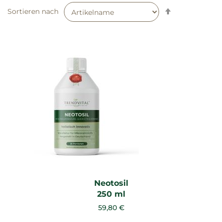
Absteigend
Sortieren nach
sortieren
Neotosil
250 ml
59,80 €