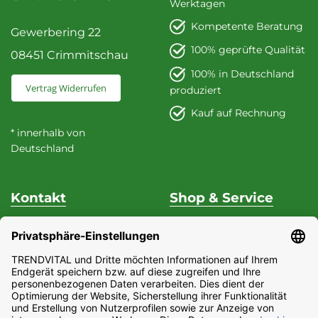
Werktagen
Kompetente Beratung
Gewerbering 22
100% geprüfte Qualität
08451 Crimmitschau
100% in Deutschland
Vertrag Widerrufen
produziert
Kauf auf Rechnung
* innerhalb von
Deutschland
Kontakt
Shop & Service
Unterstützung & Beratung
Versand & Zahlung
Fon
+49 (0) 37 62 / 95 71 25
Datenschutz
Fax
+49 (0) 37 62 / 95 71 29
Widerrufsrecht
Mo - Do
9:00 Uhr - 15:00
Impressum
Uhr