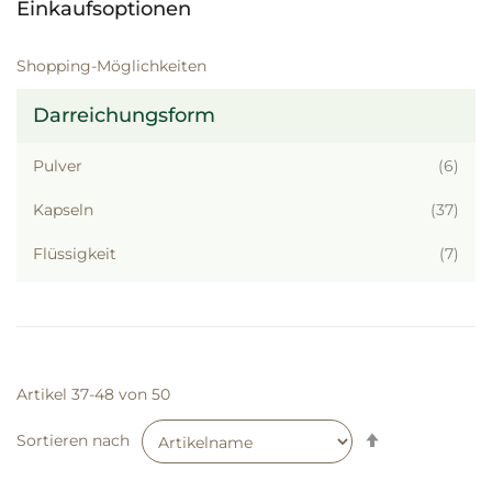
Einkaufsoptionen
Shopping-Möglichkeiten
Darreichungsform
Artik
Pulver
6
Artik
Kapseln
37
Artik
Flüssigkeit
7
Artikel
37
-
48
von
50
Absteigend
Sortieren nach
sortieren