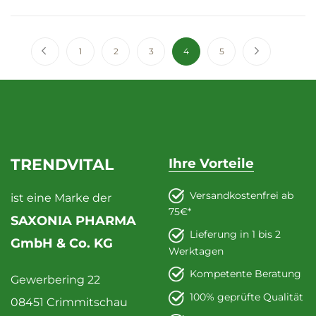
Seite
Seite
Zurück
Seite
Seite
Seite
Sie lesen gerade die Seite
Seite
Seite
Weiter
1
2
3
4
5
TRENDVITAL
Ihre Vorteile
Versandkostenfrei ab
ist eine Marke der
75€*
SAXONIA PHARMA
Lieferung in 1 bis 2
GmbH & Co. KG
Werktagen
Kompetente Beratung
Gewerbering 22
100% geprüfte Qualität
08451 Crimmitschau