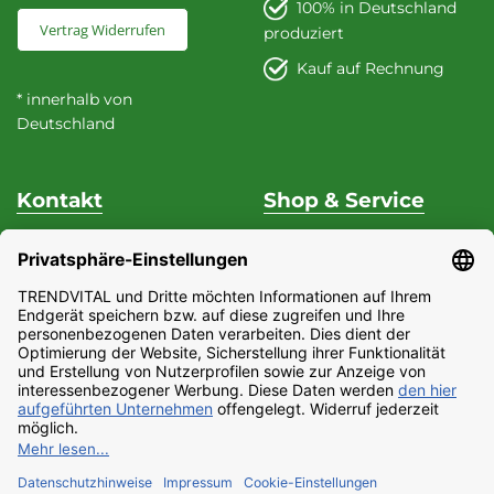
100% in Deutschland
Vertrag Widerrufen
produziert
Kauf auf Rechnung
* innerhalb von
Deutschland
Kontakt
Shop & Service
Unterstützung & Beratung
Versand & Zahlung
Fon
+49 (0) 37 62 / 95 71 25
Datenschutz
Fax
+49 (0) 37 62 / 95 71 29
Widerrufsrecht
Mo - Do
9:00 Uhr - 15:00
Impressum
Uhr
Partnerprogramm
Fr
9:00 Uhr - 13:00 Uhr
AGB
E-Mail:
Barrierefreiheitserklärung
service@trendvital.de