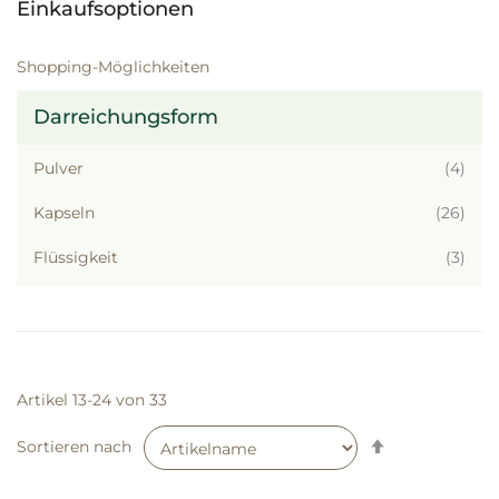
Einkaufsoptionen
Shopping-Möglichkeiten
Darreichungsform
Artik
Pulver
4
Artik
Kapseln
26
Artik
Flüssigkeit
3
Artikel
13
-
24
von
33
Absteigend
Sortieren nach
sortieren