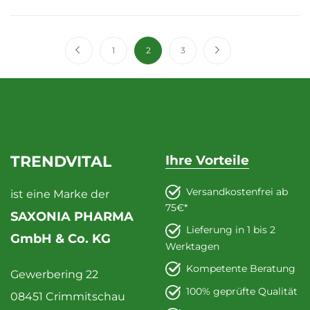
Seite
Seite
Zurück
Seite
Sie lesen gerade die Seite
Seite
Seite
Weiter
1
2
3
TRENDVITAL
Ihre Vorteile
Versandkostenfrei ab
ist eine Marke der
75€*
SAXONIA PHARMA
Lieferung in 1 bis 2
GmbH & Co. KG
Werktagen
Kompetente Beratung
Gewerbering 22
100% geprüfte Qualität
08451 Crimmitschau