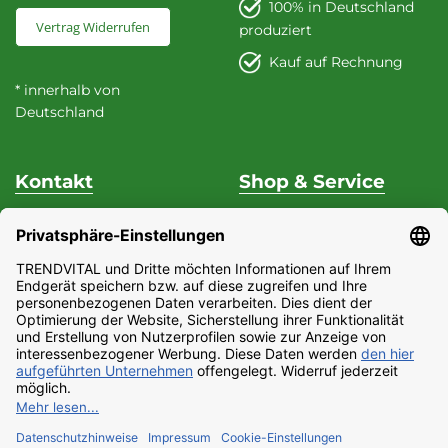
100% in Deutschland
Vertrag Widerrufen
produziert
Kauf auf Rechnung
* innerhalb von
Deutschland
Kontakt
Shop & Service
Unterstützung & Beratung
Versand & Zahlung
Fon
+49 (0) 37 62 / 95 71 25
Datenschutz
Fax
+49 (0) 37 62 / 95 71 29
Widerrufsrecht
Mo - Do
9:00 Uhr - 15:00
Impressum
Uhr
Partnerprogramm
Fr
9:00 Uhr - 13:00 Uhr
AGB
E-Mail:
Barrierefreiheitserklärung
service@trendvital.de