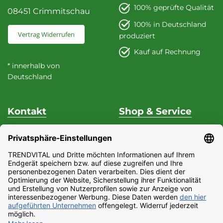
100% geprüfte Qualität
08451 Crimmitschau
100% in Deutschland
Vertrag Widerrufen
produziert
Kauf auf Rechnung
* innerhalb von
Deutschland
Kontakt
Shop & Service
Unterstützung & Beratung
Versand & Zahlung
Fon
+49 (0) 37 62 / 95 71 25
Datenschutz
Fax
+49 (0) 37 62 / 95 71 29
Widerrufsrecht
Mo - Do
9:00 Uhr - 15:00
Impressum
Uhr
Partnerprogramm
Fr
9:00 Uhr - 13:00 Uhr
AGB