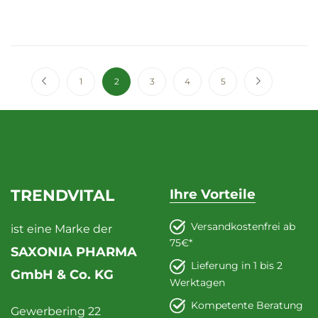
Seite
Seite
Zurück
Seite
Sie lesen gerade die Seite
Seite
Seite
Seite
Seite
Weiter
1
2
3
4
5
TRENDVITAL
Ihre Vorteile
Versandkostenfrei ab
ist eine Marke der
75€*
SAXONIA PHARMA
Lieferung in 1 bis 2
GmbH & Co. KG
Werktagen
Kompetente Beratung
Gewerbering 22